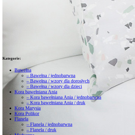
Kategorie:
Bawełna
– Bawełna / jednobarwna
– Bawełna / wzory dla dorosłych
– Bawełna / wzory dla dzieci
Kora bawełniana Ania
– Kora bawełniana Ania / jednobarwna
– Kora bawełniana Ania / druk
Kora Marysia
Kora Polikor
Flanela
– Flanela / jednobarwna
– Flanela / druk