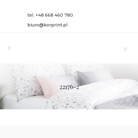
tel. +48 668 460 780
biuro@korprint.pl
22176-2