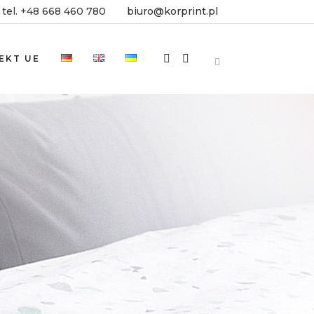
tel. +48 668 460 780
biuro@korprint.pl
EKT UE