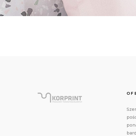
OF
Szer
pośc
pon
bar