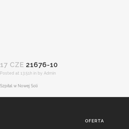
17 CZE
21676-10
Posted at 13:51h
in
by
Admin
Szpital w Nowej Soli
OFERTA