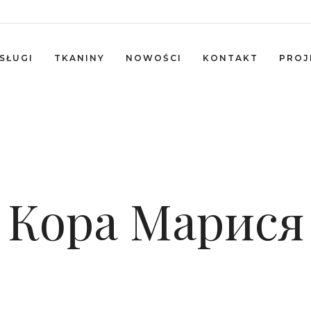
SŁUGI
TKANINY
NOWOŚCI
KONTAKT
PROJ
Кора Марися