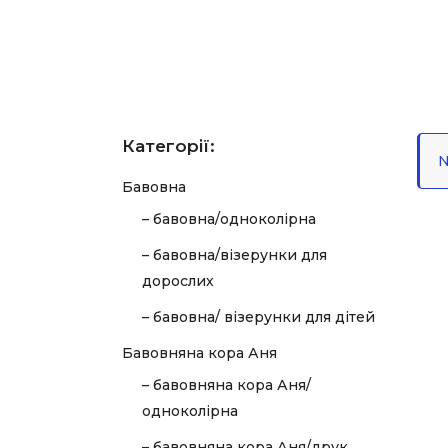
Категорії:
N
Бавовна
– бавовна/одноколірна
– бавовна/візерунки для
дорослих
– бавовна/ візерунки для дітей
Бавовняна кора Аня
– бавовняна кора Аня/
одноколірна
– бавовняна кора Аня/друк